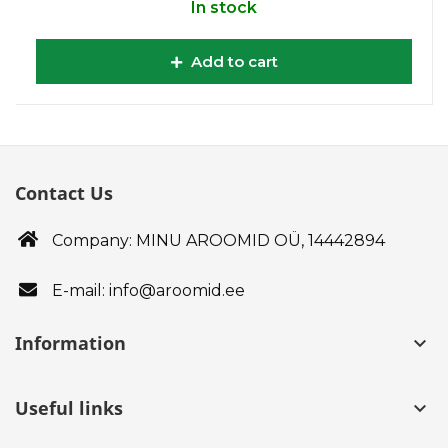
In stock
Add to cart
Contact Us
Company: MINU AROOMID OÜ,
14442894
E-mail: info@aroomid.ee
Information
keyboard_arrow_down
Useful links
keyboard_arrow_down