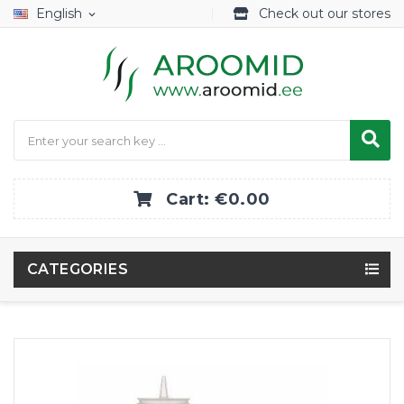
English
Check out our stores
expand_more
Cart:
€0.00
CATEGORIES