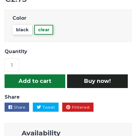
Color
black
clear
Quantity
Add to cart
Buy now!
Share
Share
Tweet
Pinterest
Availability