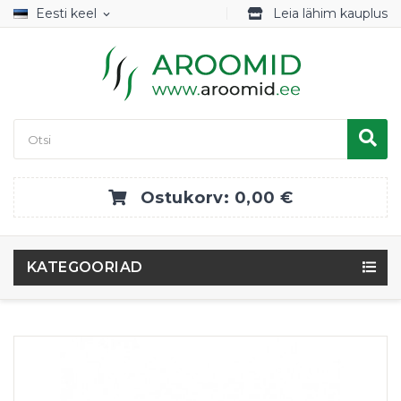
Eesti keel
Leia lähim kauplus
expand_more
Ostukorv:
0,00 €
KATEGOORIAD