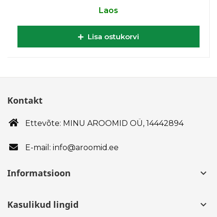
Laos
Lisa ostukorvi
Kontakt
Ettevõte: MINU AROOMID OÜ,
14442894
E-mail: info@aroomid.ee
Informatsioon
keyboard_arrow_down
Kasulikud lingid
keyboard_arrow_down