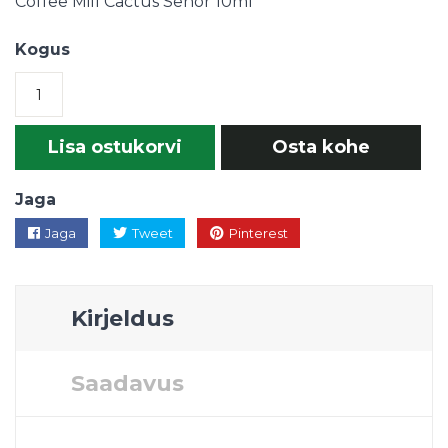
Coffee Mill Cactus Señor 10ml
Kogus
Lisa ostukorvi
Osta kohe
Jaga
Jaga
Tweet
Pinterest
Kirjeldus
Saadavus