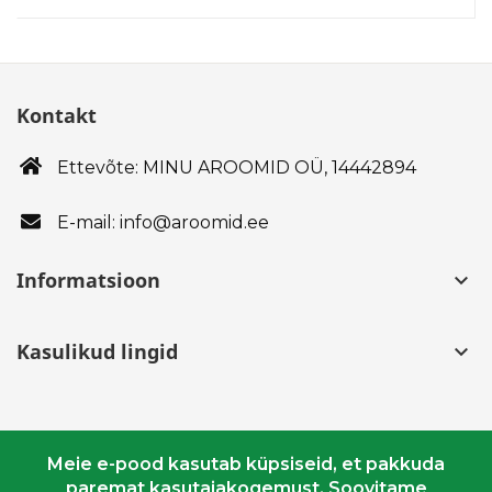
Kontakt
Ettevõte: MINU AROOMID OÜ,
14442894
E-mail: info@aroomid.ee
Informatsioon
keyboard_arrow_down
Kasulikud lingid
keyboard_arrow_down
Meie e-pood kasutab küpsiseid, et pakkuda
paremat kasutajakogemust. Soovitame