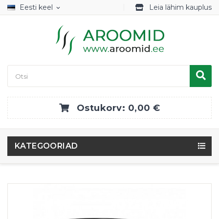
Eesti keel
Leia lähim kauplus
expand_more
Ostukorv:
0,00 €
KATEGOORIAD