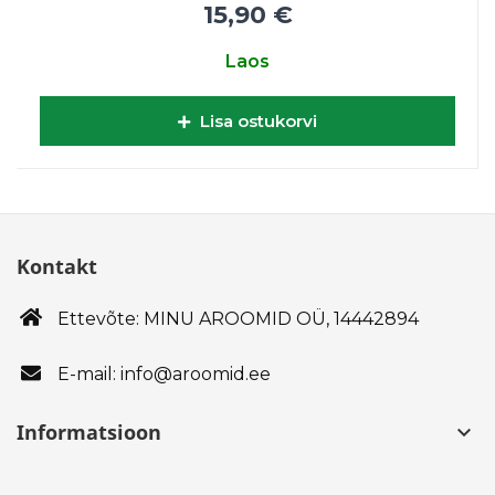
15,90 €
Laos
Lisa ostukorvi
Kontakt
Ettevõte: MINU AROOMID OÜ,
14442894
E-mail: info@aroomid.ee
Informatsioon
keyboard_arrow_down