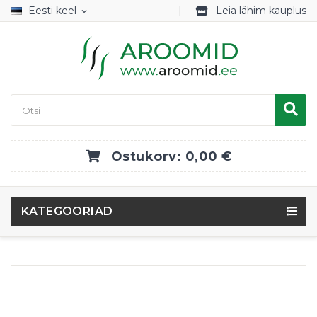
Eesti keel
Leia lähim kauplus
expand_more
Ostukorv:
0,00 €
KATEGOORIAD