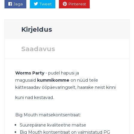
Jaga
Tweet
Pinterest
Kirjeldus
Saadavus
Worms Party
- pudel hapusi ja
magusaid
kummikomme
on nüüd teile
kättesaadav ööpäevaringselt, haarake neist kinni
kuni nad kestavad.
Big Mouth maitsekontsentraat:
Suurepärane kvaliteetne maitse
Big Mouth kontsentraat on valmistatud PG