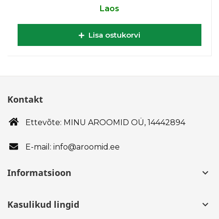
Laos
Lisa ostukorvi
Kontakt
Ettevõte: MINU AROOMID OÜ,
14442894
E-mail: info@aroomid.ee
Informatsioon
keyboard_arrow_down
Kasulikud lingid
keyboard_arrow_down