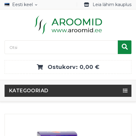
Eesti keel
Leia lähim kauplus
expand_more
Ostukorv:
0,00 €
KATEGOORIAD