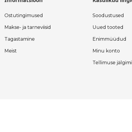
Informatsioon
Kasulikud lingi
Ostutingimused
Soodustused
Makse- ja tarneviisid
Uued tooted
Tagastamine
Enimmüüdud
Meist
Minu konto
Tellimuse jälgim