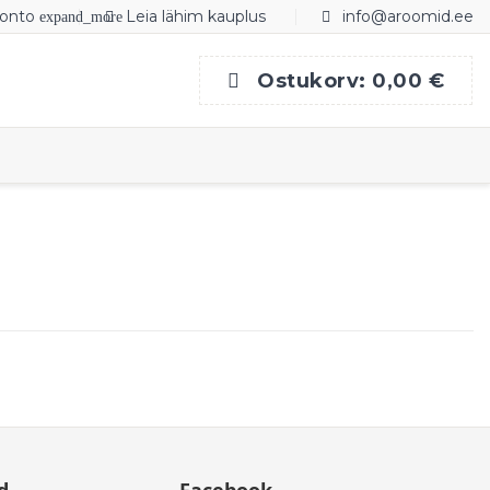
onto
Leia lähim kauplus
info@aroomid.ee
expand_more
Ostukorv:
0,00 €