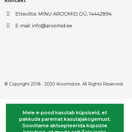
Kontakt
Ettevõte: MINU AROOMID OÜ,
14442894
E-mail: info@aroomid.ee
© Copyright 2018 - 2020 Aroomid.ee. All Rights Reserved.
Meie e-pood kasutab küpsiseid, et
pakkuda paremat kasutajakogemust.
Soovitame aktsepteerida küpsiste