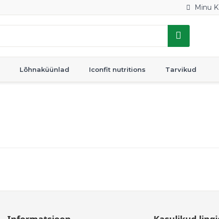
Minu K
Lõhnaküünlad
Iconfit nutritions
Tarvikud